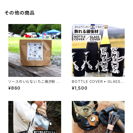
その他の商品
ソースのいらない たこ焼き粉 3
BOTTLE COVER • GLASS C
00ｇ
OVER ( 単品 )
¥860
¥1,500