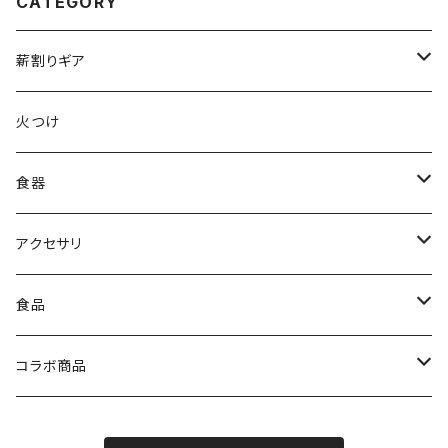
CATEGORY
薪割りギア
薪割りクサビ
火つけ
食器
コップ
アクセサリ
ステッカー
食品
たこ焼き粉
コラボ商品
バッグ