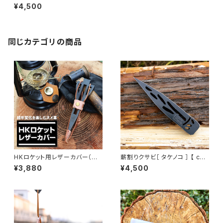
orerocca ( コレロッカ )】
¥4,500
同じカテゴリの商品
HKロケット用レザーカバー（薪
薪割りクサビ［ タケノコ ］ 【 cor
割りクサビ用カバー）
erocca ( コレロッカ )】
¥3,880
¥4,500