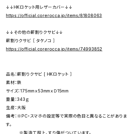
↓↓HKロケット用レザーカバー↓↓
https://official.corerocca.jp/items/81808063
↓↓その他の薪割りクサビ↓↓
薪割りクサビ ［ タケノコ ］
https://official.corerocca.jp/items/74993852
品名：薪割りクサビ [ HKロケット ］
素材：鉄
サイズ：175mmｘ53mmｘＤ15mm
重量：343ｇ
生産：大阪
備考：※PC・スマホの設定等で実際の色目と異なることがありま
す。
※製造工程上、すり傷がついています。