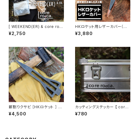
[ WEEKEND(ER) & core roc
HKロケット用レザーカバー（薪
ca ] サコッシュ - サイッシュ -
割りクサビ用カバー）
¥2,750
¥3,880
薪割りクサビ ［HKロケット ］ 【 c
カッティングステッカー 【 corer
orerocca ( コレロッカ )】
occa ( コレロッカ )】
¥4,500
¥780