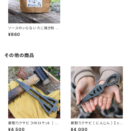
ソースのいらない たこ焼き粉 3
00ｇ
¥860
その他の商品
薪割りクサビ ［HKロケット ］ 【 c
薪割りクサビ ［ にんじん ］ 【 co
orerocca ( コレロッカ )】
rerocca ( コレロッカ )】
¥4,500
¥4,000