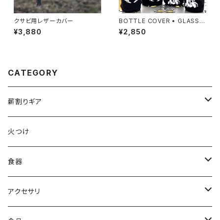
クサビ用レザーカバー
BOTTLE COVER • GLASS C
OVER [ ２個セット ]
¥3,880
¥2,850
CATEGORY
薪割りギア
薪割りクサビ
火つけ
食器
コップ
アクセサリ