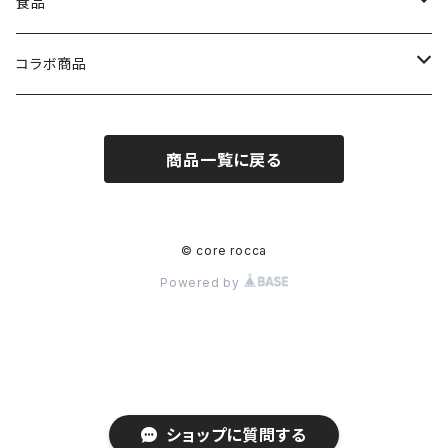
ステッカー
食品
たこ焼き粉
コラボ商品
バッグ
商品一覧に戻る
© core rocca
Powered by
ショップに質問する